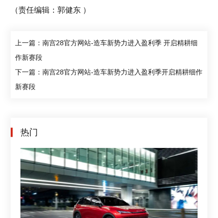
（责任编辑：郭健东 ）
上一篇：南宫28官方网站-造车新势力进入盈利季 开启精耕细
作新赛段
下一篇：南宫28官方网站-造车新势力进入盈利季开启精耕细作
新赛段
热门