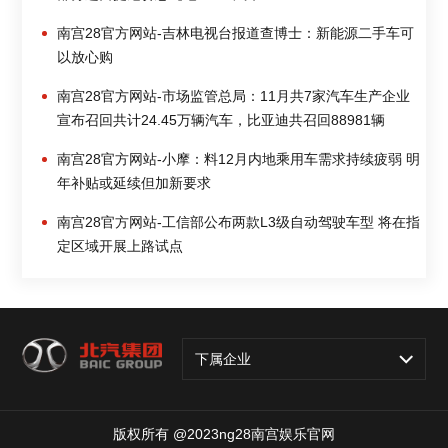
南宫28官方网站-吉林电视台报道查博士：新能源二手车可
以放心购
南宫28官方网站-市场监管总局：11月共7家汽车生产企业
宣布召回共计24.45万辆汽车，比亚迪共召回88981辆
南宫28官方网站-小摩：料12月内地乘用车需求持续疲弱 明
年补贴或延续但加新要求
南宫28官方网站-工信部公布两款L3级自动驾驶车型 将在指
定区域开展上路试点
下属企业
版权所有 @2023ng28南宫娱乐官网