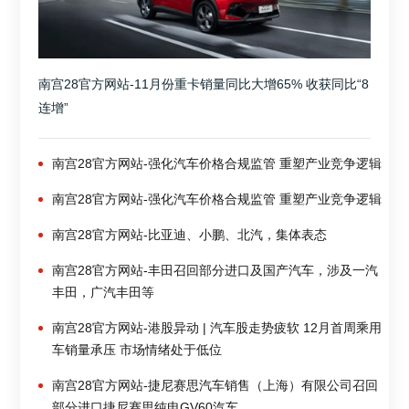
南宫28官方网站-11月份重卡销量同比大增65% 收获同比“8
连增”
南宫28官方网站-强化汽车价格合规监管 重塑产业竞争逻辑
南宫28官方网站-强化汽车价格合规监管 重塑产业竞争逻辑
南宫28官方网站-比亚迪、小鹏、北汽，集体表态
南宫28官方网站-丰田召回部分进口及国产汽车，涉及一汽
丰田，广汽丰田等
南宫28官方网站-港股异动 | 汽车股走势疲软 12月首周乘用
车销量承压 市场情绪处于低位
南宫28官方网站-捷尼赛思汽车销售（上海）有限公司召回
部分进口捷尼赛思纯电GV60汽车