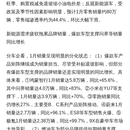
旺季、购置税减免退坡缩小油电价差；反观新能源车，受
政策及季节性因素影响明显，预计1月零售销量约80万
辆，零售端渗透率约为44.4%，环比大幅下滑。
新能源需求疲软拖累品牌销量，爆款车型支撑问界等销量
同比增长
分车企看，1月销量呈现明显的分化状态：（1）爆款车产
品矩阵继续成为销量担当。尽管受补贴退坡影响，但部分
有爆款车型支撑的品牌销量还是实现明显的同比增长。具
体来看，①鸿蒙智行1月销量达5.8万辆，同比+65.6%，
其中问界销量达4.0万辆，同比+83%。②小米在YU7等支
撑下，1月销量达3.9万辆，同比+70%。③零跑销量同比
仍增长27%，主要受B、C系列产品矩阵推动。④蔚来1月
销量达2.7万辆，同比+96.1%，ES8等车型销售火爆。⑤
极氪1月销量达2.38万辆，同比+99.7%，9X在豪华车市场
大放异彩。（2）燃油车为部分品牌提供短期销量支撑。