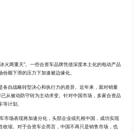
“冰火两重天”。一些合资车品牌凭借深度本土化的电动产品
场份额下滑的压力下加速被边缘化。
是各自战略转型决心和执行力的差异。近年来，面对销量
企早已从被动防守转为主动求变。针对中国市场，多家合资品
车等计划。
汽车市场表现将加速分化，头部企业或扎根中国，成功实现
性收缩。对于合资车企而言，中国不再只是销售市场，也