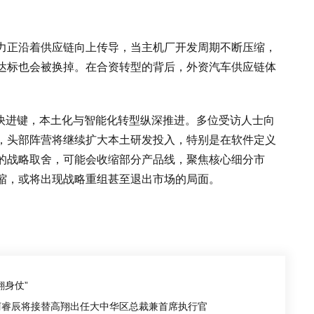
力正沿着供应链向上传导，当主机厂开发周期不断压缩，
达标也会被换掉。在合资转型的背后，外资汽车供应链体
”的快进键，本土化与智能化转型纵深推进。多位受访人士向
，头部阵营将继续扩大本土研发投入，特别是在软件定义
的战略取舍，可能会收缩部分产品线，聚焦核心细分市
缩，或将出现战略重组甚至退出市场的局面。
翻身仗”
柯睿辰将接替高翔出任大中华区总裁兼首席执行官