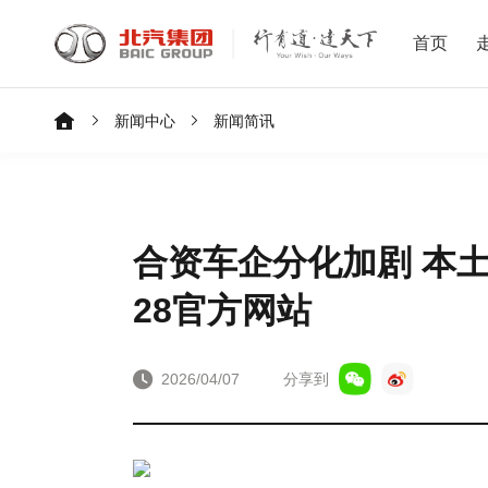
首页
新闻中心
新闻简讯
合资车企分化加剧 本
28官方网站
2026/04/07
分享到