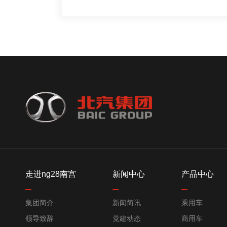
走进ng28南宫
新闻中心
产品中心
集团简介
新闻简讯
乘用车
领导致辞
党建动态
商用车