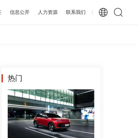
任
信息公开
人力资源
联系我们
热门