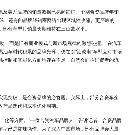
系及美系品牌的销量数据已亮起红灯。个别合资品牌年销
0%，还有的品牌经销商网络出现区域性收缩。更严峻的
，部分车型月销量长期维持在三位数水平。
波动，而是旧有商业模式与新市场规律的激烈碰撞。”在汽车
燃油车时代积累的品牌光环，仍在以“油改电”车型应对市场
耗控制和智能化方面均存在不足，自然会面临消费者的流
实现突破，是合资品牌的必答题。实际上，部分合资车企
入产品迭代和成本优化周期。
本土化等方面。”一位合资汽车品牌人士告诉记者，合资品牌
车型已是常规操作。为了深入中国市场，部分品牌会大量