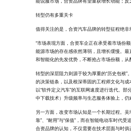
能说服市场，合资品牌有望重获增长动能；反
转型仍有多重关卡
值得关注的是，合资汽车品牌的转型征程绝非
“市场表现方面，合资车企正在承受着市场份
能源市场的存在感依然薄弱，且增长缓慢。最
和智能化的先发优势，不断抢占市场份额，从
转型的深层阻力则源于较为厚重的“历史包袱
的决策链条，以及根深蒂固的工程师文化与成
以“软件定义汽车”的互联网速度进行迭代。部
中下载技术）升级频率与生态服务体验上，仍难
另一方面，改变市场认知是一个长期过程。吴
靠”、“耐用”与“保值”，而在智能电动车时代受
合资品牌的认知，不仅需要在技术层面与时俱