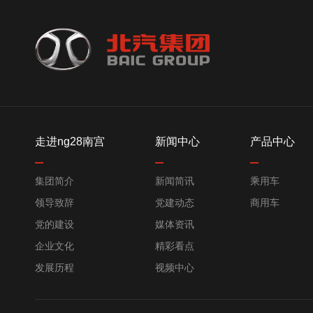
走进ng28南宫
新闻中心
产品中心
集团简介
新闻简讯
乘用车
领导致辞
党建动态
商用车
党的建设
媒体资讯
企业文化
精彩看点
发展历程
视频中心