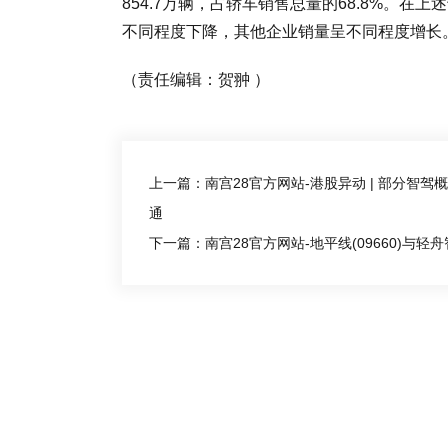
854.7万辆，占轿车销售总量的68.8%。在
不同程度下降，其他企业销量呈不同程度增长
（责任编辑：贺翀 ）
上一篇：南宫28官方网站-港股异动 | 部分智
通
下一篇：南宫28官方网站-地平线(09660)与