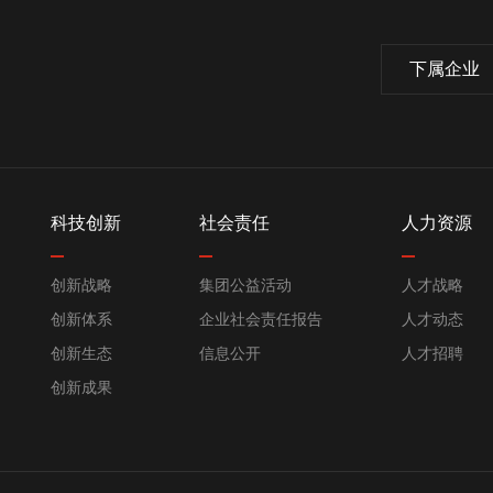
下属企业
科技创新
社会责任
人力资源
创新战略
集团公益活动
人才战略
创新体系
企业社会责任报告
人才动态
创新生态
信息公开
人才招聘
创新成果