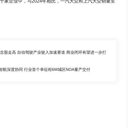
上述十家企业中，与2024年相比，一汽大众和上汽大众销量呈
。
驾概念股走高 自动驾驶产业驶入加速赛道 商业闭环有望进一步打
轻舟智航深度协同 行业首个单征程6M城区NOA量产交付