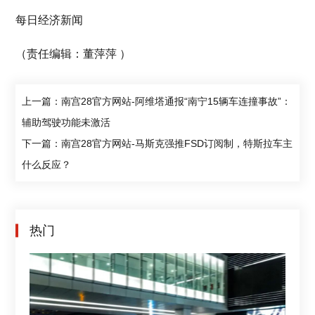
每日经济新闻
（责任编辑：董萍萍 ）
上一篇：南宫28官方网站-阿维塔通报“南宁15辆车连撞事故”：
辅助驾驶功能未激活
下一篇：南宫28官方网站-马斯克强推FSD订阅制，特斯拉车主
什么反应？
热门