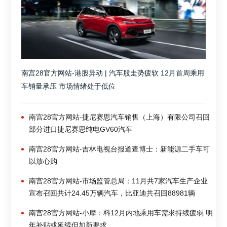
南宫28官方网站-港股异动 | 汽车股走势疲软 12月首周乘用
车销量承压 市场情绪处于低位
南宫28官方网站-捷尼赛思汽车销售（上海）有限公司召回
部分进口捷尼赛思纯电GV60汽车
南宫28官方网站-吉林电视台报道查博士：新能源二手车可
以放心购
南宫28官方网站-市场监管总局：11月共7家汽车生产企业
宣布召回共计24.45万辆汽车，比亚迪共召回88981辆
南宫28官方网站-小摩：料12月内地乘用车需求持续疲弱 明
年补贴或延续但加新要求