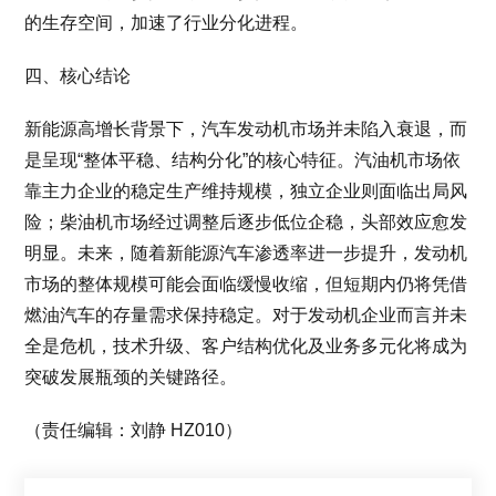
的生存空间，加速了行业分化进程。
四、核心结论
新能源高增长背景下，汽车发动机市场并未陷入衰退，而
是呈现“整体平稳、结构分化”的核心特征。汽油机市场依
靠主力企业的稳定生产维持规模，独立企业则面临出局风
险；柴油机市场经过调整后逐步低位企稳，头部效应愈发
明显。未来，随着新能源汽车渗透率进一步提升，发动机
市场的整体规模可能会面临缓慢收缩，但短期内仍将凭借
燃油汽车的存量需求保持稳定。对于发动机企业而言并未
全是危机，技术升级、客户结构优化及业务多元化将成为
突破发展瓶颈的关键路径。
（责任编辑：刘静 HZ010）