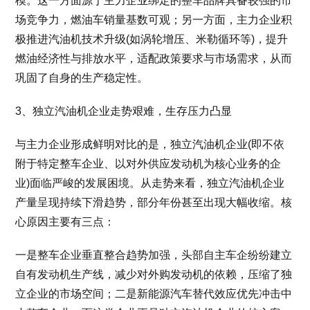
模。这一方面源于主力企业绑定的整车品牌具备较强的市
场竞争力，燃油车销量基数可观；另一方面，主力企业积
极推进汽油机技术升级(如涡轮增压、米勒循环等)，提升
燃油经济性与排放水平，适配政策要求与市场需求，从而
巩固了自身的生产稳定性。
3、独立汽油机企业走势艰难，生存压力凸显
与主力企业形成鲜明对比的是，独立汽油机企业(即不依
附于特定整车企业、以对外供应发动机为核心业务的企
业)面临严峻的发展困境。从走势来看，独立汽油机企业
产量呈现持续下滑趋势，部分年份甚至出现大幅收缩。核
心原因主要有三点：
一是整车企业垂直整合趋势加强，头部自主车企纷纷建立
自有发动机生产线，减少对外购发动机的依赖，压缩了独
立企业的市场空间；二是新能源汽车替代效应优先冲击中