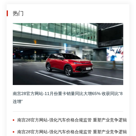
热门
南宫28官方网站-11月份重卡销量同比大增65% 收获同比“8
连增”
南宫28官方网站-强化汽车价格合规监管 重塑产业竞争逻辑
南宫28官方网站-强化汽车价格合规监管 重塑产业竞争逻辑