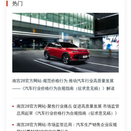
热门
南宫28官方网站-规范价格行为 推动汽车行业高质量发展
——《汽车行业价格行为合规指南（征求意见稿）》解读
南宫28官方网站-聚焦行业痛点 促进高质量发展 市场监管
总局起草《汽车行业价格行为合规指南（征求意见稿）》
南宫28官方网站-市场监管总局：汽车生产销售企业应规