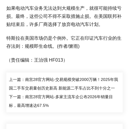
如果电动汽车业务无法达到大规模生产，就很可能持续亏
损。最终，这些公司不得不采取措施止损。在美国联邦补
贴结束后，许多厂商选择了放弃电动汽车计划。
特斯拉在美国市场仍是个例外。它正在印证汽车行业的生
存法则：规模即生命线。(作者/箫雨)
（责任编辑：王治强 HF013）
上一篇：南宫28官方网站-交易规模突破2000万辆！2025年我
国二手车交易量创历史新高 新能源二手车占比不到十分之一
下一篇：南宫28官方网站-多家主流车企公布2026年销量目
标，最高增速达67.5%