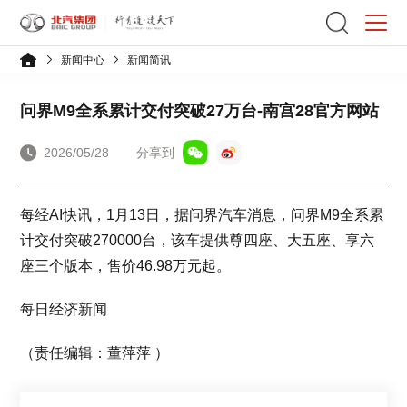
新闻中心
新闻简讯
问界M9全系累计交付突破27万台-南宫28官方网站
2026/05/28
分享到
每经AI快讯，1月13日，据问界汽车消息，问界M9全系累
计交付突破270000台，该车提供尊四座、大五座、享六
座三个版本，售价46.98万元起。
每日经济新闻
（责任编辑：董萍萍 ）