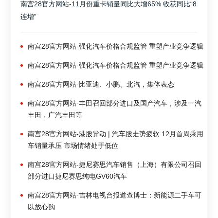
南宫28官方网站-11月份重卡销量同比大增65% 收获同比“8
连增”
南宫28官方网站-强化汽车价格合规监管 重塑产业竞争逻辑
南宫28官方网站-强化汽车价格合规监管 重塑产业竞争逻辑
南宫28官方网站-比亚迪、小鹏、北汽，集体表态
南宫28官方网站-丰田召回部分进口及国产汽车，涉及一汽
丰田，广汽丰田等
南宫28官方网站-港股异动 | 汽车股走势疲软 12月首周乘用
车销量承压 市场情绪处于低位
南宫28官方网站-捷尼赛思汽车销售（上海）有限公司召回
部分进口捷尼赛思纯电GV60汽车
南宫28官方网站-吉林电视台报道查博士：新能源二手车可
以放心购