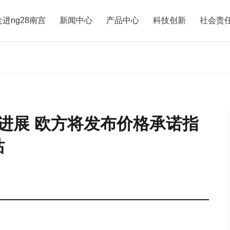
走进ng28南宫
新闻中心
产品中心
科技创新
社会责
进展 欧方将发布价格承诺指
站