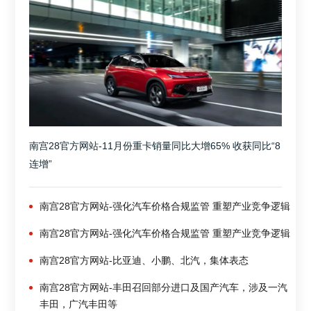
南宫28官方网站-11月份重卡销量同比大增65% 收获同比“8
连增”
南宫28官方网站-强化汽车价格合规监管 重塑产业竞争逻辑
南宫28官方网站-强化汽车价格合规监管 重塑产业竞争逻辑
南宫28官方网站-比亚迪、小鹏、北汽，集体表态
南宫28官方网站-丰田召回部分进口及国产汽车，涉及一汽
丰田，广汽丰田等