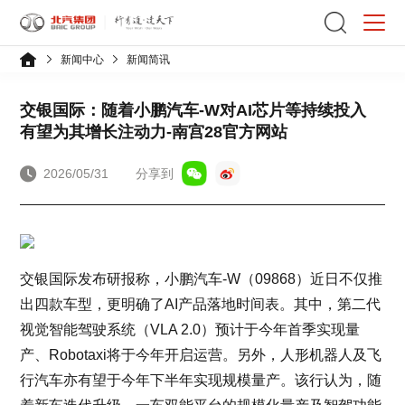
新闻中心
新闻简讯
交银国际：随着小鹏汽车-W对AI芯片等持续投入
有望为其增长注动力-南宫28官方网站
2026/05/31
分享到
交银国际发布研报称，小鹏汽车-W（09868）近日不仅推
出四款车型，更明确了AI产品落地时间表。其中，第二代
视觉智能驾驶系统（VLA 2.0）预计于今年首季实现量
产、Robotaxi将于今年开启运营。另外，人形机器人及飞
行汽车亦有望于今年下半年实现规模量产。该行认为，随