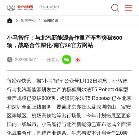
新闻中心
新闻简讯
小马智行：与北汽新能源合作量产车型突破600
辆，战略合作深化-南宫28官方网站
2026/06/01
分享到
每经AI快讯，据“小马智行”公众号1月12日消息，小马智
行与北汽新能源研发生产的极狐阿尔法T5 Robotaxi车型
量产规模已突破600辆，极狐阿尔法T5 Robotaxi已在北京
和深圳全面上线服务，覆盖北京亦庄以及深圳南山、宝安
区等城区、机场高铁站等出行场景，今年计划拓展至更多
国内一线城市。小马智行与北汽新能源已宣布达成全面深
化战略合作，围绕产业链条、生态与资本开启合作2.0阶