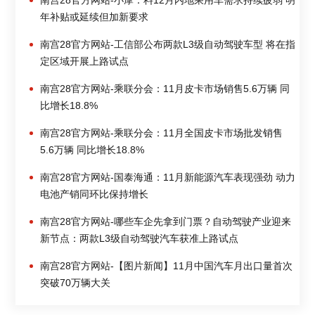
南宫28官方网站-小摩：料12月内地乘用车需求持续疲弱 明
年补贴或延续但加新要求
南宫28官方网站-工信部公布两款L3级自动驾驶车型 将在指
定区域开展上路试点
南宫28官方网站-乘联分会：11月皮卡市场销售5.6万辆 同
比增长18.8%
南宫28官方网站-乘联分会：11月全国皮卡市场批发销售
5.6万辆 同比增长18.8%
南宫28官方网站-国泰海通：11月新能源汽车表现强劲 动力
电池产销同环比保持增长
南宫28官方网站-哪些车企先拿到门票？自动驾驶产业迎来
新节点：两款L3级自动驾驶汽车获准上路试点
南宫28官方网站-【图片新闻】11月中国汽车月出口量首次
突破70万辆大关