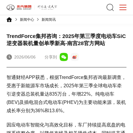
新闻中心
新闻简讯
TrendForce集邦咨询：2025年第三季度电动车SiC
逆变器装机量创单季新高-南宫28官方网站
2026/06/06
分享到
智通财经APP获悉，根据TrendForce集邦咨询最新调查，
受惠于新能源车市场成长，2025年第三季全球电动车牵
引逆变器总装机量达835万台，年增22%。纯电动车
(BEV)及插电混合式电动车(PHEV)为主要动能来源，装机
成长率分别为36%和13.6%。
因应电动车智能化与高效化目标，车厂持续提高底盘的电