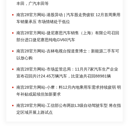
丰田，广汽丰田等
南宫28官方网站-港股异动 | 汽车股走势疲软 12月首周乘用
车销量承压 市场情绪处于低位
南宫28官方网站-捷尼赛思汽车销售（上海）有限公司召回
部分进口捷尼赛思纯电GV60汽车
南宫28官方网站-吉林电视台报道查博士：新能源二手车可
以放心购
南宫28官方网站-市场监管总局：11月共7家汽车生产企业
宣布召回共计24.45万辆汽车，比亚迪共召回88981辆
南宫28官方网站-小摩：料12月内地乘用车需求持续疲弱 明
年补贴或延续但加新要求
南宫28官方网站-工信部公布两款L3级自动驾驶车型 将在指
定区域开展上路试点