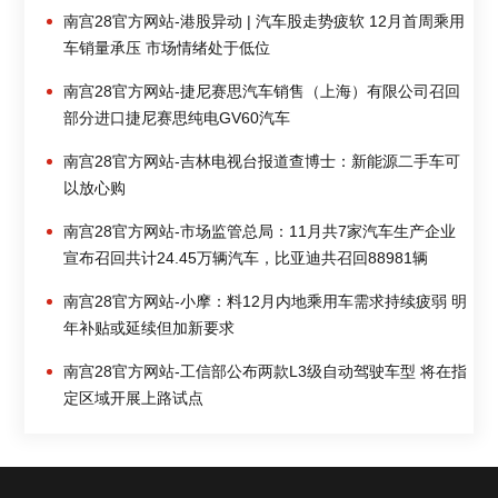
南宫28官方网站-港股异动 | 汽车股走势疲软 12月首周乘用
车销量承压 市场情绪处于低位
南宫28官方网站-捷尼赛思汽车销售（上海）有限公司召回
部分进口捷尼赛思纯电GV60汽车
南宫28官方网站-吉林电视台报道查博士：新能源二手车可
以放心购
南宫28官方网站-市场监管总局：11月共7家汽车生产企业
宣布召回共计24.45万辆汽车，比亚迪共召回88981辆
南宫28官方网站-小摩：料12月内地乘用车需求持续疲弱 明
年补贴或延续但加新要求
南宫28官方网站-工信部公布两款L3级自动驾驶车型 将在指
定区域开展上路试点