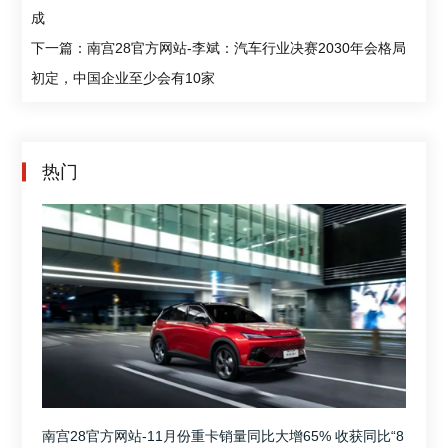
成
下一篇：南宫28官方网站-李斌：汽车行业决赛2030年会格局
初定，中国企业至少会有10家
热门
南宫28官方网站-11月份重卡销量同比大增65% 收获同比“8