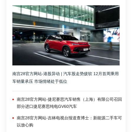
南宫28官方网站-港股异动 | 汽车股走势疲软 12月首周乘用
车销量承压 市场情绪处于低位
南宫28官方网站-捷尼赛思汽车销售（上海）有限公司召回
部分进口捷尼赛思纯电GV60汽车
南宫28官方网站-吉林电视台报道查博士：新能源二手车可
以放心购