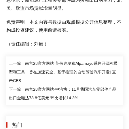
息显示，新能源汽车相关零部件成为拉动出口的主力，北
美、欧盟市场贡献增量明显。
免责声明：本文内容与数据由观点根据公开信息整理，不
构成投资建议，使用前请核实。
（责任编辑：刘畅 ）
上一篇：南宫28官方网站-英伟达发布Alpamayo系列开源AI模
型和工具，旨在加速安全、基于推理的自动驾驶汽车开发| 直
击CES
下一篇：南宫28官方网站-中汽协：11月我国汽车零部件产品
出口金额达78.8亿美元 环比增长14.3%
热门