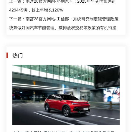
上一篇：南宫28官方网站-小鹏汽车：2025年年交付量达到
429445辆，较上年增长126%
下一篇：南宫28官方网站-工信部：系统研究制定碳管理政策
统筹做好同汽车节能管理、碳排放权交易等政策的有机衔接
热门