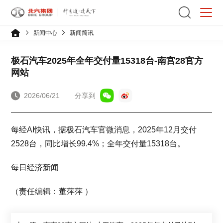
新闻中心
新闻简讯
极石汽车2025年全年交付量15318台-南宫28官方
网站
2026/06/21
分享到
每经AI快讯，据极石汽车官微消息，2025年12月交付
2528台，同比增长99.4%；全年交付量15318台。
每日经济新闻
（责任编辑：董萍萍 ）