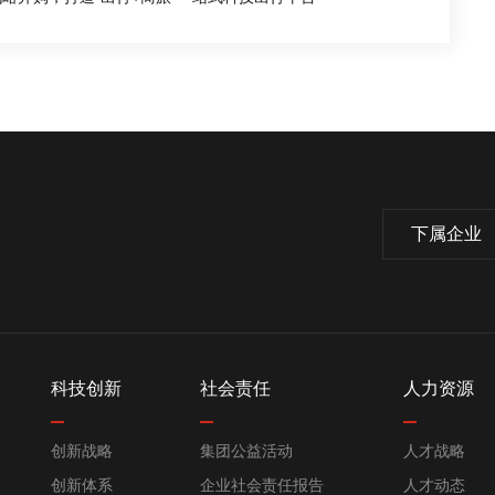
下属企业
科技创新
社会责任
人力资源
创新战略
集团公益活动
人才战略
创新体系
企业社会责任报告
人才动态