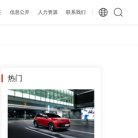
任
信息公开
人力资源
联系我们
热门