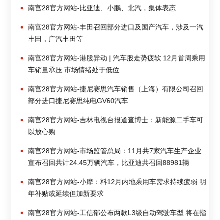
南宫28官方网站-比亚迪、小鹏、北汽，集体表态
南宫28官方网站-丰田召回部分进口及国产汽车，涉及一汽
丰田，广汽丰田等
南宫28官方网站-港股异动 | 汽车股走势疲软 12月首周乘用
车销量承压 市场情绪处于低位
南宫28官方网站-捷尼赛思汽车销售（上海）有限公司召回
部分进口捷尼赛思纯电GV60汽车
南宫28官方网站-吉林电视台报道查博士：新能源二手车可
以放心购
南宫28官方网站-市场监管总局：11月共7家汽车生产企业
宣布召回共计24.45万辆汽车，比亚迪共召回88981辆
南宫28官方网站-小摩：料12月内地乘用车需求持续疲弱 明
年补贴或延续但加新要求
南宫28官方网站-工信部公布两款L3级自动驾驶车型 将在指