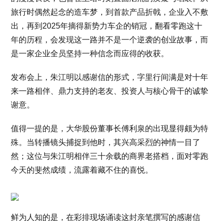
旅行时偶然起念的造车梦，到首款产品折戟，企业入不敷
出，再到2025年摘得新势力车企的销冠，翻看零跑这十
年的历程，会发现这一路并不是一个逆袭的创业故事，而
是一家企业全员坚持一种信念而应得的收获。
发布会上，朱江明以感谢信的形式，字里行间满是对十年
来一路相伴、鼎力支持的老友、投资人与核心骨干的诚挚
谢意。
值得一提的是，大华股份董事长傅利泉的出现显得颇为特
殊。当转播镜头捕捉到他时，其兴高采烈的神情一目了
然；这位与朱江明相伴三十余载的商界老搭档，面对零跑
今天的斐然成绩，流露着藏不住的喜悦。
鲜为人知的是，在彩排现场诵读这封亲笔撰写的感谢信