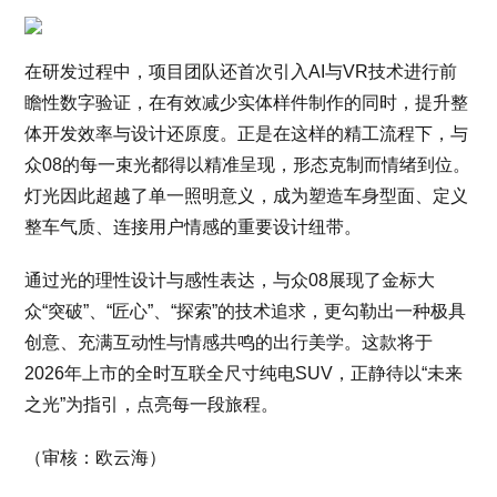
在研发过程中，项目团队还首次引入AI与VR技术进行前
瞻性数字验证，在有效减少实体样件制作的同时，提升整
体开发效率与设计还原度。正是在这样的精工流程下，与
众08的每一束光都得以精准呈现，形态克制而情绪到位。
灯光因此超越了单一照明意义，成为塑造车身型面、定义
整车气质、连接用户情感的重要设计纽带。
通过光的理性设计与感性表达，与众08展现了金标大
众“突破”、“匠心”、“探索”的技术追求，更勾勒出一种极具
创意、充满互动性与情感共鸣的出行美学。这款将于
2026年上市的全时互联全尺寸纯电SUV，正静待以“未来
之光”为指引，点亮每一段旅程。
（审核：欧云海）