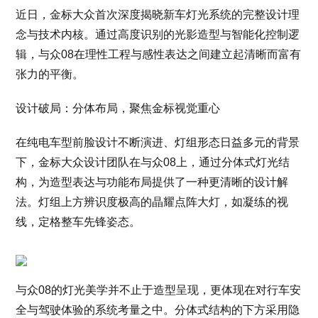
近日，金标大众首次深度揭晓新车灯光系统的完整设计理
念与技术内核。通过高度识别的光影造型与智能化控制逻
辑，与众08在理性工程与感性表达之间建立起清晰而富有
张力的平衡。
设计破局：分体布局，聚焦金标视觉重心
在纯电车型前脸设计不断演进、灯组形态日益多元的背景
下，金标大众设计团队在与众08上，通过分体式灯光结
构，为造型表达与功能布局提供了一种更清晰的设计解
法。灯组上方辨识度极高的晶耀点阵大灯，如凝练的视
线，定格整车先锋姿态。
与众08的灯光美学并不止于造型呈现，更体现在对行车安
全与驾驶体验的系统考量之中。分体式结构的下方采用隐