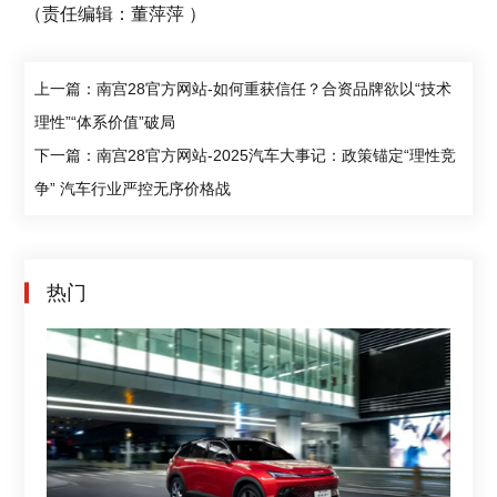
（责任编辑：董萍萍 ）
上一篇：南宫28官方网站-如何重获信任？合资品牌欲以“技术
理性”“体系价值”破局
下一篇：南宫28官方网站-2025汽车大事记：政策锚定“理性竞
争” 汽车行业严控无序价格战
热门