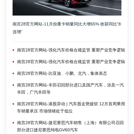
南宫28官方网站-11月份重卡销量同比大增65% 收获同比“8
连增”
南宫28官方网站-强化汽车价格合规监管 重塑产业竞争逻辑
南宫28官方网站-强化汽车价格合规监管 重塑产业竞争逻辑
南宫28官方网站-比亚迪、小鹏、北汽，集体表态
南宫28官方网站-丰田召回部分进口及国产汽车，涉及一汽
丰田，广汽丰田等
南宫28官方网站-港股异动 | 汽车股走势疲软 12月首周乘用
车销量承压 市场情绪处于低位
南宫28官方网站-捷尼赛思汽车销售（上海）有限公司召回
部分进口捷尼赛思纯电GV60汽车