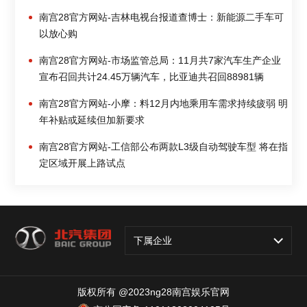
南宫28官方网站-吉林电视台报道查博士：新能源二手车可
以放心购
南宫28官方网站-市场监管总局：11月共7家汽车生产企业
宣布召回共计24.45万辆汽车，比亚迪共召回88981辆
南宫28官方网站-小摩：料12月内地乘用车需求持续疲弱 明
年补贴或延续但加新要求
南宫28官方网站-工信部公布两款L3级自动驾驶车型 将在指
定区域开展上路试点
下属企业
版权所有 @2023ng28南宫娱乐官网