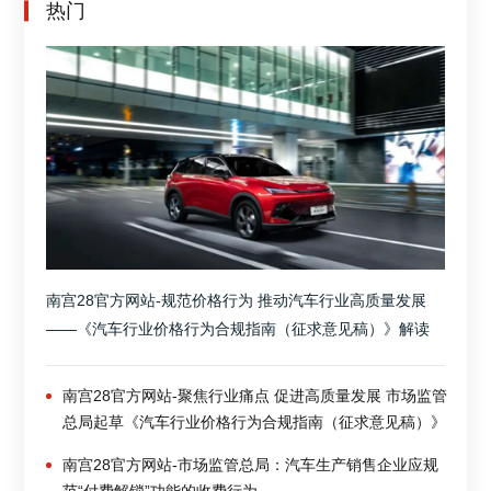
热门
南宫28官方网站-规范价格行为 推动汽车行业高质量发展
——《汽车行业价格行为合规指南（征求意见稿）》解读
南宫28官方网站-聚焦行业痛点 促进高质量发展 市场监管
总局起草《汽车行业价格行为合规指南（征求意见稿）》
南宫28官方网站-市场监管总局：汽车生产销售企业应规