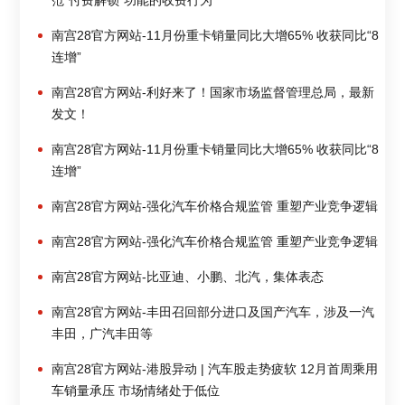
范“付费解锁”功能的收费行为
南宫28官方网站-11月份重卡销量同比大增65% 收获同比“8
连增”
南宫28官方网站-利好来了！国家市场监督管理总局，最新
发文！
南宫28官方网站-11月份重卡销量同比大增65% 收获同比“8
连增”
南宫28官方网站-强化汽车价格合规监管 重塑产业竞争逻辑
南宫28官方网站-强化汽车价格合规监管 重塑产业竞争逻辑
南宫28官方网站-比亚迪、小鹏、北汽，集体表态
南宫28官方网站-丰田召回部分进口及国产汽车，涉及一汽
丰田，广汽丰田等
南宫28官方网站-港股异动 | 汽车股走势疲软 12月首周乘用
车销量承压 市场情绪处于低位