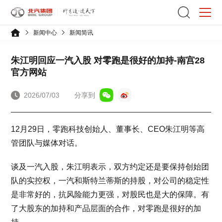
新闻中心
新闻简讯
朱江明回应一汽入股 对零跑是很好的加持-南宫28
官方网站
2026/07/03
分享到
12月29日，零跑科技创始人、董事长、CEO朱江明等高
管团队与媒体对话。
谈及一汽入股，朱江明表示，双方约定还是要保持创始团
队的实控权，一汽和斯特兰蒂斯的持股，对公司的稳定性
是非常好的，抗风险能力更强，对股民也是大的保障。有
了大股东的加持和产品层面的合作，对零跑是很好的加