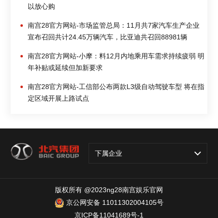
以放心购
南宫28官方网站-市场监管总局：11月共7家汽车生产企业
宣布召回共计24.45万辆汽车，比亚迪共召回88981辆
南宫28官方网站-小摩：料12月内地乘用车需求持续疲弱 明
年补贴或延续但加新要求
南宫28官方网站-工信部公布两款L3级自动驾驶车型 将在指
定区域开展上路试点
下属企业
版权所有 @2023ng28南宫娱乐官网
京公网安备 11011302004105号
京ICP备11041689号-1