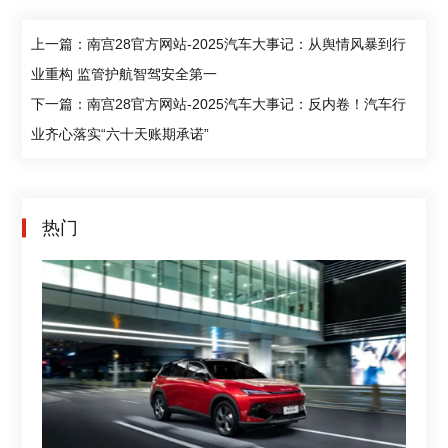
上一篇：南宫28官方网站-2025汽车大事记：从舆情风暴到行
业重构 监管护航智驾安全第一
下一篇：南宫28官方网站-2025汽车大事记：反内卷！汽车行
业齐心落实“六十天账期承诺”
热门