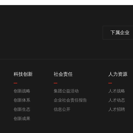
下属企业
科技创新
社会责任
人力资源
创新战略
集团公益活动
人才战略
创新体系
企业社会责任报告
人才动态
创新生态
信息公开
人才招聘
创新成果