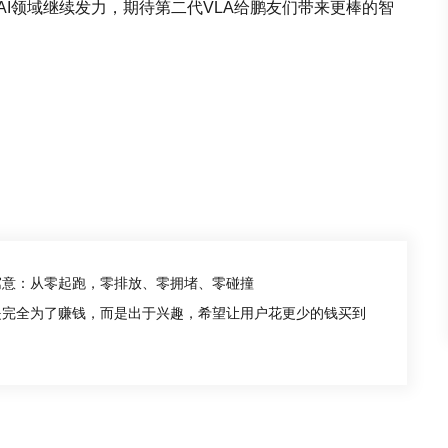
AI领域继续发力，期待第二代VLA给鹏友们带来更棒的智
寓意：从零起跑，零排放、零拥堵、零碰撞
是完全为了赚钱，而是出于兴趣，希望让用户花更少的钱买到