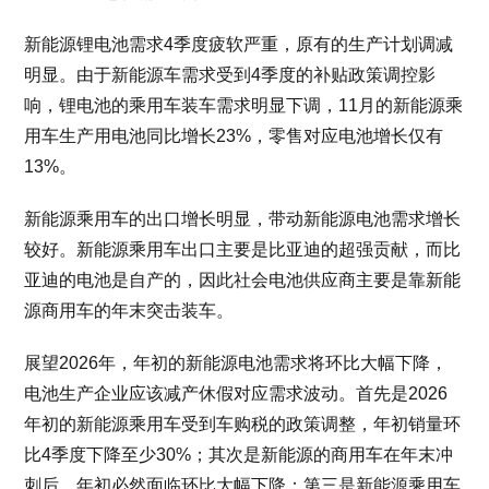
新能源锂电池需求4季度疲软严重，原有的生产计划调减
明显。由于新能源车需求受到4季度的补贴政策调控影
响，锂电池的乘用车装车需求明显下调，11月的新能源乘
用车生产用电池同比增长23%，零售对应电池增长仅有
13%。
新能源乘用车的出口增长明显，带动新能源电池需求增长
较好。新能源乘用车出口主要是比亚迪的超强贡献，而比
亚迪的电池是自产的，因此社会电池供应商主要是靠新能
源商用车的年末突击装车。
展望2026年，年初的新能源电池需求将环比大幅下降，
电池生产企业应该减产休假对应需求波动。首先是2026
年初的新能源乘用车受到车购税的政策调整，年初销量环
比4季度下降至少30%；其次是新能源的商用车在年末冲
刺后，年初必然面临环比大幅下降；第三是新能源乘用车