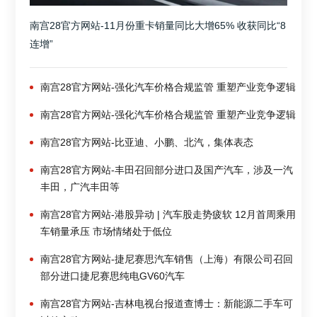
南宫28官方网站-11月份重卡销量同比大增65% 收获同比“8
连增”
南宫28官方网站-强化汽车价格合规监管 重塑产业竞争逻辑
南宫28官方网站-强化汽车价格合规监管 重塑产业竞争逻辑
南宫28官方网站-比亚迪、小鹏、北汽，集体表态
南宫28官方网站-丰田召回部分进口及国产汽车，涉及一汽
丰田，广汽丰田等
南宫28官方网站-港股异动 | 汽车股走势疲软 12月首周乘用
车销量承压 市场情绪处于低位
南宫28官方网站-捷尼赛思汽车销售（上海）有限公司召回
部分进口捷尼赛思纯电GV60汽车
南宫28官方网站-吉林电视台报道查博士：新能源二手车可