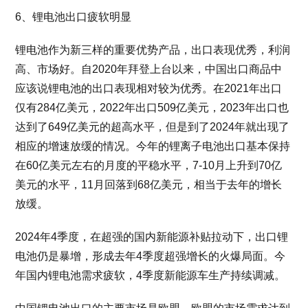
6、锂电池出口疲软明显
锂电池作为新三样的重要优势产品，出口表现优秀，利润
高、市场好。自2020年拜登上台以来，中国出口商品中
应该说锂电池的出口表现相对较为优秀。在2021年出口
仅有284亿美元，2022年出口509亿美元，2023年出口也
达到了649亿美元的超高水平，但是到了2024年就出现了
相应的增速放缓的情况。今年的锂离子电池出口基本保持
在60亿美元左右的月度的平稳水平，7-10月上升到70亿
美元的水平，11月回落到68亿美元，相当于去年的增长
放缓。
2024年4季度，在超强的国内新能源补贴拉动下，出口锂
电池仍是暴增，形成去年4季度超强增长的火爆局面。今
年国内锂电池需求疲软，4季度新能源车生产持续调减。