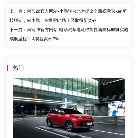
上一篇：南宫28官方网站-小鹏联合北大提出全新视觉Token剪
枝框架，何小鹏：在探索L4路上又取得新突破
下一篇：南宫28官方网站-电动汽车电耗强制性新国标即将实施
续航里程平均将提高约7%
热门