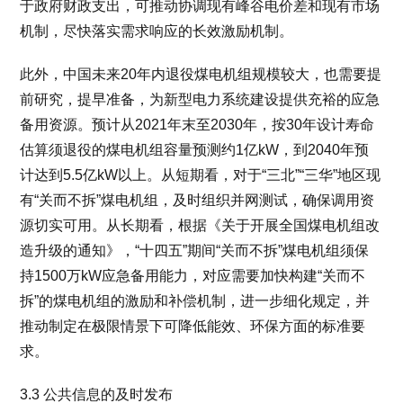
于政府财政支出，可推动协调现有峰谷电价差和现有市场
机制，尽快落实需求响应的长效激励机制。
此外，中国未来20年内退役煤电机组规模较大，也需要提
前研究，提早准备，为新型电力系统建设提供充裕的应急
备用资源。预计从2021年末至2030年，按30年设计寿命
估算须退役的煤电机组容量预测约1亿kW，到2040年预
计达到5.5亿kW以上。从短期看，对于“三北”“三华”地区现
有“关而不拆”煤电机组，及时组织并网测试，确保调用资
源切实可用。从长期看，根据《关于开展全国煤电机组改
造升级的通知》，“十四五”期间“关而不拆”煤电机组须保
持1500万kW应急备用能力，对应需要加快构建“关而不
拆”的煤电机组的激励和补偿机制，进一步细化规定，并
推动制定在极限情景下可降低能效、环保方面的标准要
求。
3.3 公共信息的及时发布