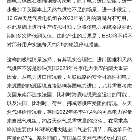
国电力供应在极端场景考虑时，除了电力进口受阻，进一
步叠加了英国本土天然气供给不足的场景。进一步假定，
10 GW天然气发电机组在2023年的1月的两周内不可用。
在此基础上进行生产模拟可知，这将使电力系统裕度在此
期间多次降低到负值。由此产生的后果是，ESO将不得不
对部分用户实施每天约3 h的轮流停电措施。
这样的极端情景选择，有其现实合理性。进口困难和天然
气供应不济是影响英国2023年冬季电力供应的两大重要
因素。从电力进口情况看，互联线路的安全可靠性和电力
来源国的能源困境直接影响英国电力进口，尤其需要考虑
英国东南部连接法国、比利时海底电缆完全退出的可能，
以及法国、比利时、荷兰、挪威等供应受阻的情况。从天
然气供给情况看，英国2022年冬季47.4%的可靠电力容量
来自燃气机组，约占天然气总需求量的23% 。在需求高
峰期主要由LNG和欧洲大陆进口气进行调节，高达单日供
应量的37%。寒冬期间，英国单日天然气需求约4.81亿