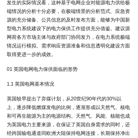
发生的实际情况看，这种基于电网企业对能源电力供给极
端情况的分析十分必要，在极端情景的分析范式、应急资
源的充分储备、公共信息的及时发布方面，能够为中国新
型电力系统建设下的电力保供工作提供充分借鉴。建议源
网荷各方市场主体与政府部门协同发力，在电力系统极端
情况运行模拟、需求响应资源准备和信息透明化建设方面
取得更进一步的成效。
01 英国电网电力保供面临的形势
1.1 英国电网基本情况
英国较早提出了弃煤计划，从20世纪90年代的30%以
上，逐步降低燃煤发电的比例，逐渐形成以天然气、核电
和可再生能源为主的电源结构。天然气、风能、核能也成
为英国电力主要来源，在保证了英国自身需求的同时，还
经跨国输电通道同欧洲大陆保持电网连接，长期保持净出