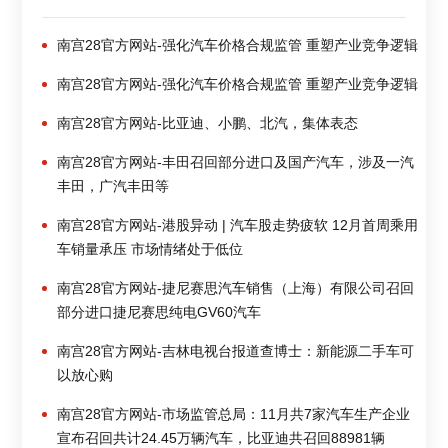
南宫28官方网站-强化汽车价格合规监管 重塑产业竞争逻辑
南宫28官方网站-强化汽车价格合规监管 重塑产业竞争逻辑
南宫28官方网站-比亚迪、小鹏、北汽，集体表态
南宫28官方网站-丰田召回部分进口及国产汽车，涉及一汽
丰田，广汽丰田等
南宫28官方网站-港股异动 | 汽车股走势疲软 12月首周乘用
车销量承压 市场情绪处于低位
南宫28官方网站-捷尼赛思汽车销售（上海）有限公司召回
部分进口捷尼赛思纯电GV60汽车
南宫28官方网站-吉林电视台报道查博士：新能源二手车可
以放心购
南宫28官方网站-市场监管总局：11月共7家汽车生产企业
宣布召回共计24.45万辆汽车，比亚迪共召回88981辆