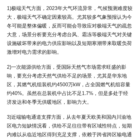
1)极端天气方面，2023年大气环流异常，气候预测难度较
大，极端天气不确定因素较高。尤其较多气象预报认为今
冬可能是整体偏暖，反而可能会导致应对极端天气的疏忽
大意，场景分析要充分考虑台风、霜冻等极端天气对关键
设施破坏带来的电力供应影响以及短期寒潮带来取暖负荷
激增对电力需求的影响。
2)一次能源供给方面，受国际天然气市场需求旺盛的影
响，要充分考虑天然气供给不足的场景，尤其是华东地
区，其燃气机组装机约4500万kW，占全国燃气机组容量
约40%。虽然在总装机中占比不足1.7%，但是多处于经
济发达和冬季无供暖地区，影响力大。
3)近端输电通道支撑方面，从去年夏天欧美和国内川渝地
区电力短缺情况看，供给不足往往带有区域性特点，短期
内难以从临近地区得到充足支撑，依赖于跨省跨区输电通