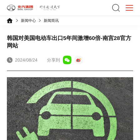
新闻中心
新闻简讯
韩国对美国电动车出口5年间激增60倍-南宫28官方
网站
2024/08/24
分享到