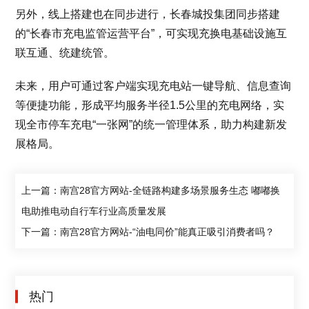
另外，线上搭建也在同步进行，长春城投集团同步搭建
的“长春市充电监管运营平台”，可实现充换电基础设施互
联互通、统建统管。
未来，用户可通过客户端实现充电站一键导航、信息查询
等便捷功能，形成平均服务半径1.5公里的充电网络，实
现全市停车充电“一张网”的统一管理体系，助力构建新发
展格局。
上一篇：南宫28官方网站-全链路构建多场景服务生态 嘟嘟换
电助推电动自行车行业高质量发展
下一篇：南宫28官方网站-“油电同价”能真正吸引消费者吗？
热门