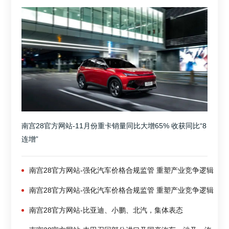
南宫28官方网站-11月份重卡销量同比大增65% 收获同比“8
连增”
南宫28官方网站-强化汽车价格合规监管 重塑产业竞争逻辑
南宫28官方网站-强化汽车价格合规监管 重塑产业竞争逻辑
南宫28官方网站-比亚迪、小鹏、北汽，集体表态