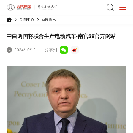
新闻中心
新闻简讯
中白两国将联合生产电动汽车-南宫28官方网站
2024/10/12
分享到