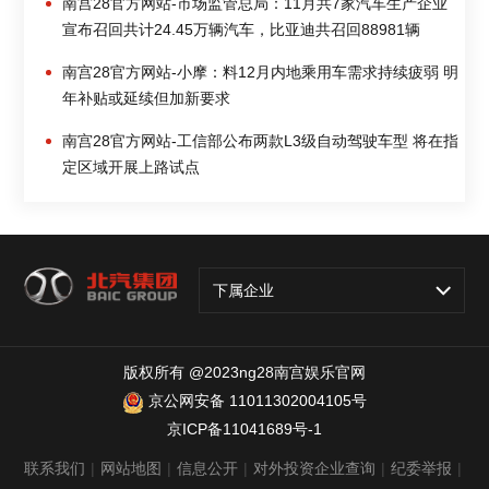
南宫28官方网站-市场监管总局：11月共7家汽车生产企业
宣布召回共计24.45万辆汽车，比亚迪共召回88981辆
南宫28官方网站-小摩：料12月内地乘用车需求持续疲弱 明
年补贴或延续但加新要求
南宫28官方网站-工信部公布两款L3级自动驾驶车型 将在指
定区域开展上路试点
下属企业
版权所有 @2023ng28南宫娱乐官网
京公网安备 11011302004105号
京ICP备11041689号-1
联系我们
|
网站地图
|
信息公开
|
对外投资企业查询
|
纪委举报
|