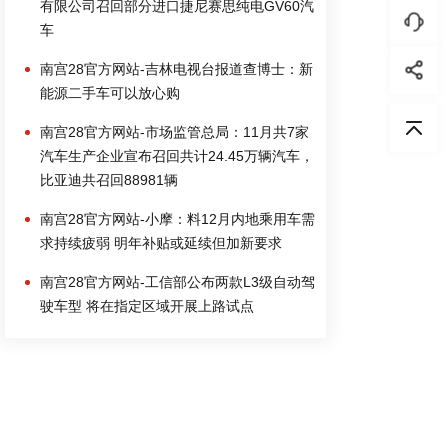
有限公司召回部分进口捷尼赛思纯电GV60汽
车
南宫28官方网站-吉林电视台报道查博士：新
能源二手车可以放心购
南宫28官方网站-市场监管总局：11月共7家
汽车生产企业宣布召回共计24.45万辆汽车，
比亚迪共召回88981辆
南宫28官方网站-小摩：料12月内地乘用车需
求持续疲弱 明年补贴或延续但加新要求
南宫28官方网站-工信部公布两款L3级自动驾
驶车型 将在指定区域开展上路试点