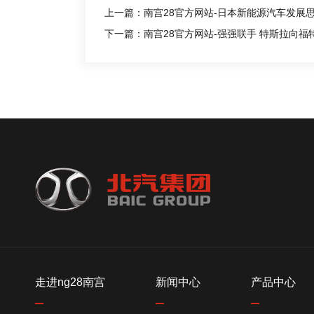
上一篇：南宫28官方网站-日本新能源汽车发展
下一篇：南宫28官方网站-强强联手 特斯拉向福
走进ng28南宫
新闻中心
产品中心