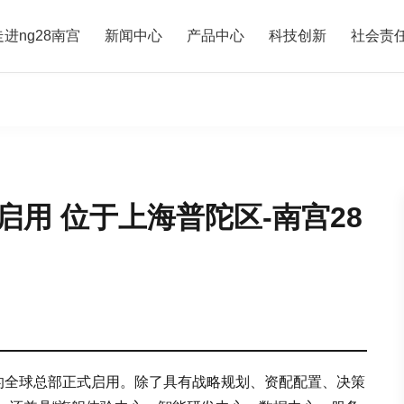
走进ng28南宫
新闻中心
产品中心
科技创新
社会责
用 位于上海普陀区-南宫28
区的全球总部正式启用。除了具有战略规划、资配配置、决策