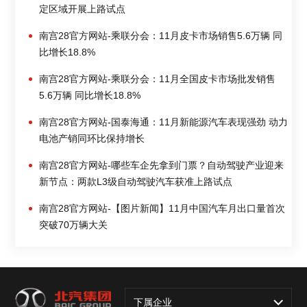
定区域开展上路试点
南宫28官方网站-乘联分会：11月皮卡市场销售5.6万辆 同
比增长18.8%
南宫28官方网站-乘联分会：11月全国皮卡市场批发销售
5.6万辆 同比增长18.8%
南宫28官方网站-国泰海通：11月新能源汽车表现强劲 动力
电池产销同环比保持增长
南宫28官方网站-哪些车企先拿到门票？自动驾驶产业迎来
新节点：两款L3级自动驾驶汽车获准上路试点
南宫28官方网站-【图片新闻】11月中国汽车月出口量首次
突破70万辆大关
下属企业