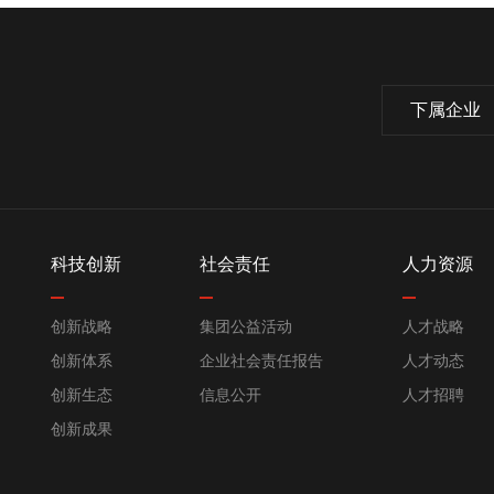
下属企业
科技创新
社会责任
人力资源
创新战略
集团公益活动
人才战略
创新体系
企业社会责任报告
人才动态
创新生态
信息公开
人才招聘
创新成果