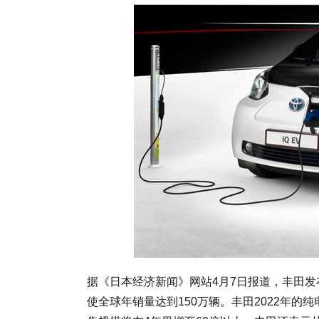
据《日本经济新闻》网站4月7日报道，丰田发布
使全球年销量达到150万辆。丰田2022年的