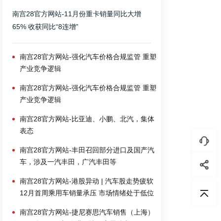
南宫28官方网站-11月份重卡销量同比大增
65% 收获同比“8连增”
南宫28官方网站-强化汽车价格合规监管 重塑
产业竞争逻辑
南宫28官方网站-强化汽车价格合规监管 重塑
产业竞争逻辑
南宫28官方网站-比亚迪、小鹏、北汽，集体
表态
南宫28官方网站-丰田召回部分进口及国产汽
车，涉及一汽丰田，广汽丰田等
南宫28官方网站-港股异动 | 汽车股走势疲软
12月首周乘用车销量承压 市场情绪处于低位
南宫28官方网站-捷尼赛思汽车销售（上海）