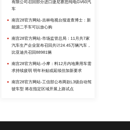
有限公司召回部分进口捷尼赛思纯电GV60汽
车
南宫28官方网站-吉林电视台报道查博士：新
能源二手车可以放心购
南宫28官方网站-市场监管总局：11月共7家
汽车生产企业宣布召回共计24.45万辆汽车，
比亚迪共召回88981辆
南宫28官方网站-小摩：料12月内地乘用车需
求持续疲弱 明年补贴或延续但加新要求
南宫28官方网站-工信部公布两款L3级自动驾
驶车型 将在指定区域开展上路试点