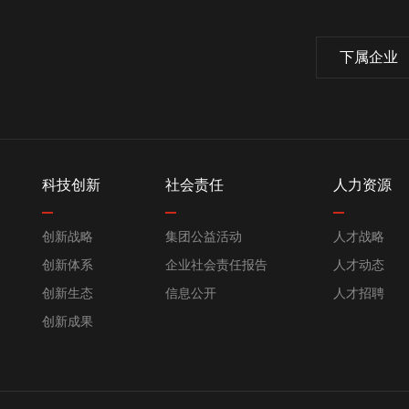
下属企业
科技创新
社会责任
人力资源
创新战略
集团公益活动
人才战略
创新体系
企业社会责任报告
人才动态
创新生态
信息公开
人才招聘
创新成果