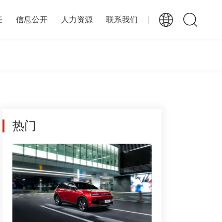
任
信息公开
人力资源
联系我们
热门