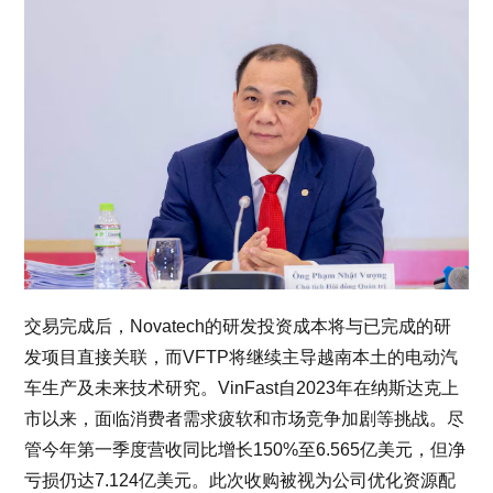
交易完成后，Novatech的研发投资成本将与已完成的研
发项目直接关联，而VFTP将继续主导越南本土的电动汽
车生产及未来技术研究。VinFast自2023年在纳斯达克上
市以来，面临消费者需求疲软和市场竞争加剧等挑战。尽
管今年第一季度营收同比增长150%至6.565亿美元，但净
亏损仍达7.124亿美元。此次收购被视为公司优化资源配