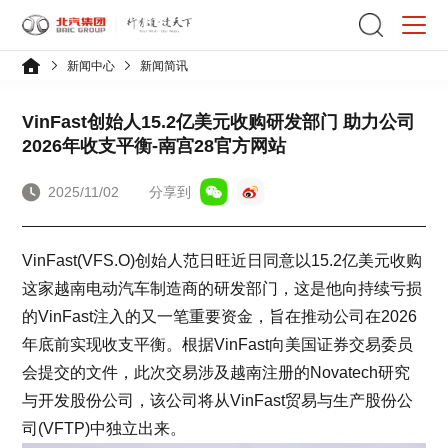
新闻中心
新闻简讯
VinFast创始人15.2亿美元收购研发部门 助力公司
2026年收支平衡-南宫28官方网站
2025/11/02
分享到
VinFast(VFS.O)创始人范日旺近日同意以15.2亿美元收购
这家越南电动汽车制造商的研发部门，这是他向持续亏损
的VinFast注入的又一笔重要资金，旨在推动公司在2026
年底前实现收支平衡。根据VinFast向美国证券交易委员
会提交的文件，此次交易涉及越南注册的Novatech研究
与开发股份公司，该公司将从VinFast贸易与生产股份公
司(VFTP)中独立出来。