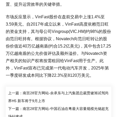
置、提升运营效率的关键举措。
市场反应显示，VinFast股价在盘前交易中上涨1.4%至
3.59美元。自2017年成立以来，VinFast高度依赖范日旺
的资金支持，其与母公司Vingroup(VIC.HM)约98%的股份
由范日旺持有。根据协议，Novatech向范日旺转让的股
份价值近40万亿越南盾(约合15.2亿美元)，其中包含17.25
万亿越南盾的公允价值评估及额外溢价。与Novatech资
产相关的知识产权将按需租回给VinFast用于生产。此
外，VinFast宣布已完成第一代电动汽车开发，2025年第
一季度研发成本同比下降22.3%至8120万美元。
上一篇：南宫28官方网站-余承东与上汽集团总裁贾健旭试驾尚
界H5 新车将于9月上市
下一篇：南宫28官方网站-中国石油在粤最大容量规模光储超充
场站建成