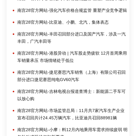
南宫28官方网站-强化汽车价格合规监管 重塑产业竞争逻辑
南宫28官方网站-比亚迪、小鹏、北汽，集体表态
南宫28官方网站-丰田召回部分进口及国产汽车，涉及一汽
丰田，广汽丰田等
南宫28官方网站-港股异动 | 汽车股走势疲软 12月首周乘用
车销量承压 市场情绪处于低位
南宫28官方网站-捷尼赛思汽车销售（上海）有限公司召回
部分进口捷尼赛思纯电GV60汽车
南宫28官方网站-吉林电视台报道查博士：新能源二手车可
以放心购
南宫28官方网站-市场监管总局：11月共7家汽车生产企业
宣布召回共计24.45万辆汽车，比亚迪共召回88981辆
南宫28官方网站-小摩：料12月内地乘用车需求持续疲弱 明