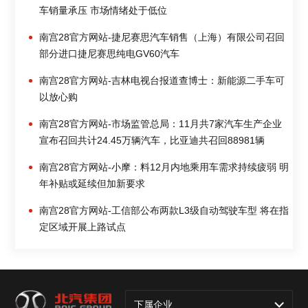
车销量承压 市场情绪处于低位
南宫28官方网站-捷尼赛思汽车销售（上海）有限公司召回
部分进口捷尼赛思纯电GV60汽车
南宫28官方网站-吉林电视台报道查博士：新能源二手车可
以放心购
南宫28官方网站-市场监管总局：11月共7家汽车生产企业
宣布召回共计24.45万辆汽车，比亚迪共召回88981辆
南宫28官方网站-小摩：料12月内地乘用车需求持续疲弱 明
年补贴或延续但加新要求
南宫28官方网站-工信部公布两款L3级自动驾驶车型 将在指
定区域开展上路试点
下属企业