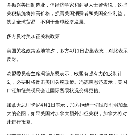
并振兴美国制造业，但经济学家和商界人士警告说，这些
关税措施将推高价格，损害美国消费者和美国企业利益，
扰乱全球贸易，不利于全球经济发展。
多方反对美加征关税政策
美国关税政策落地前夕，多方4月1日密集表态，对此表示
反对。
欧盟委员会主席冯德莱恩表示，欧盟有强有力的反制计
划，必要时将反击美国关税政策。冯德莱恩还表示，美国
广泛加征关税只会让国际贸易状况变得更糟。
加拿大总理卡尼4月1日表示，加方拒绝一切试图削弱加拿
大的企图，如果美国对加拿大额外加征关税，加拿大将对
此进行报复。