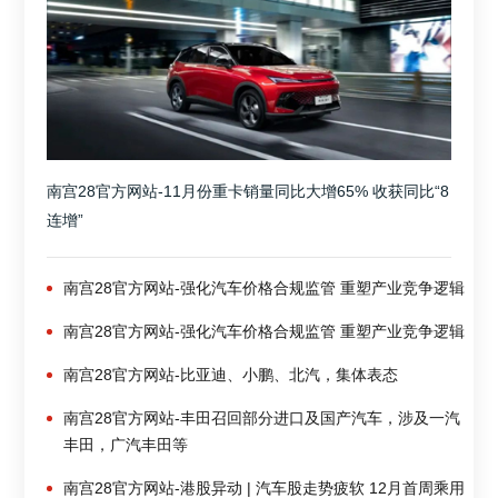
南宫28官方网站-11月份重卡销量同比大增65% 收获同比“8
连增”
南宫28官方网站-强化汽车价格合规监管 重塑产业竞争逻辑
南宫28官方网站-强化汽车价格合规监管 重塑产业竞争逻辑
南宫28官方网站-比亚迪、小鹏、北汽，集体表态
南宫28官方网站-丰田召回部分进口及国产汽车，涉及一汽
丰田，广汽丰田等
南宫28官方网站-港股异动 | 汽车股走势疲软 12月首周乘用