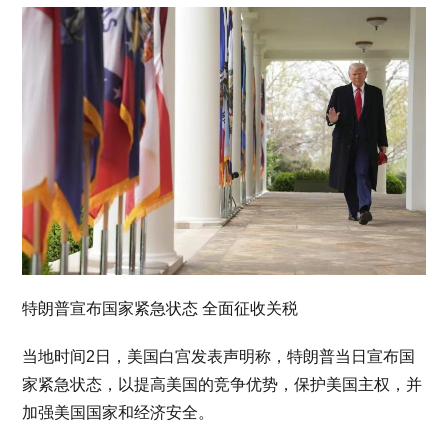
特朗普宣布国家紧急状态 全面征收关税
当地时间2日，美国白宫发表声明称，特朗普当日宣布国
家紧急状态，以提高美国的竞争优势，保护美国主权，并
加强美国国家和经济安全。