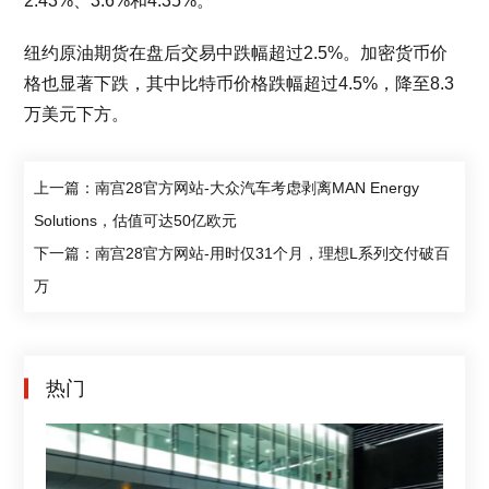
2.43%、3.6%和4.35%。
纽约原油期货在盘后交易中跌幅超过2.5%。加密货币价
格也显著下跌，其中比特币价格跌幅超过4.5%，降至8.3
万美元下方。
上一篇：南宫28官方网站-大众汽车考虑剥离MAN Energy
Solutions，估值可达50亿欧元
下一篇：南宫28官方网站-用时仅31个月，理想L系列交付破百
万
热门