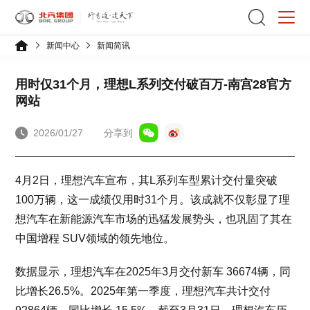
新闻中心
新闻简讯
用时仅31个月，理想L系列交付破百万-南宫28官方
网站
2026/01/27
分享到
4月2日，理想汽车宣布，其L系列车型累计交付量突破
100万辆，这一成绩仅用时31个月。该成就不仅彰显了理
想汽车在新能源汽车市场的迅猛发展势头，也巩固了其在
中国增程 SUV领域的领先地位。
数据显示，理想汽车在2025年3月交付新车 36674辆，同
比增长26.5%。2025年第一季度，理想汽车共计交付