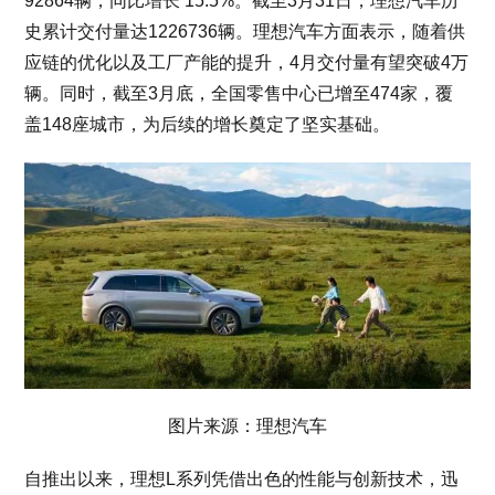
92864辆，同比增长 15.5%。截至3月31日，理想汽车历
史累计交付量达1226736辆。理想汽车方面表示，随着供
应链的优化以及工厂产能的提升，4月交付量有望突破4万
辆。同时，截至3月底，全国零售中心已增至474家，覆
盖148座城市，为后续的增长奠定了坚实基础。
图片来源：理想汽车
自推出以来，理想L系列凭借出色的性能与创新技术，迅