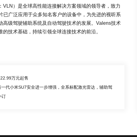
交易所代码：VLN）是全球高性能连接解决方案领域的领导者，致力
的芯片已广泛应用于众多知名客户的设备中，为先进的视听系
高级驾驶辅助系统及自动驾驶技术的发展。Valens技术
业主流标准的技术基础，持续引领全球连接技术的前沿。
2.99万元起售
：新一代小米SU7安全进一步增强，全系标配激光雷达，辅助驾
小订