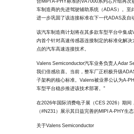
合MIPI A-PHY标准的VA7000系列芯
车制造商的先进驾驶辅助系统（ADAS）。至此，
进一步巩固了该连接标准在下一代ADAS及自
该汽车制造商计划将在其多款车型平台中集成VA70
内首个针对高速传感器连接制定的标准化解决
点的汽车高速连接技术。
Valens Semiconductor汽车业务负责人A
我们倍感欣喜。当前，整车厂正积极升级ADA
子架构的核心标准。Valens被业界公认为A
车型平台稳步推进该技术部署。”
在2026年国际消费电子展（CES 2026）期
（#N231）展示其日益完善的MIPI A-PH
关于Valens Semiconductor