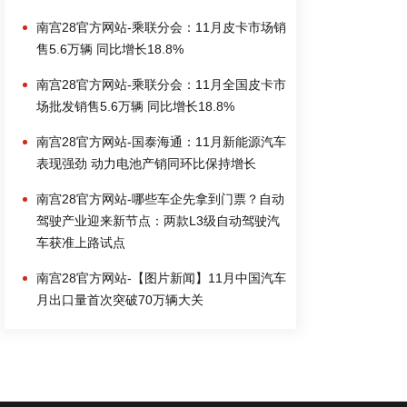
南宫28官方网站-乘联分会：11月皮卡市场销
售5.6万辆 同比增长18.8%
南宫28官方网站-乘联分会：11月全国皮卡市
场批发销售5.6万辆 同比增长18.8%
南宫28官方网站-国泰海通：11月新能源汽车
表现强劲 动力电池产销同环比保持增长
南宫28官方网站-哪些车企先拿到门票？自动
驾驶产业迎来新节点：两款L3级自动驾驶汽
车获准上路试点
南宫28官方网站-【图片新闻】11月中国汽车
月出口量首次突破70万辆大关