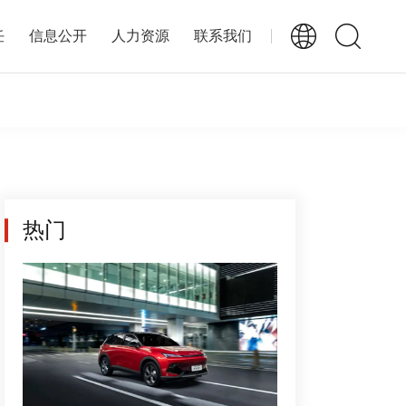
任
信息公开
人力资源
联系我们
热门