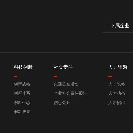
下属企业
科技创新
社会责任
人力资源
创新战略
集团公益活动
人才战略
创新体系
企业社会责任报告
人才动态
创新生态
信息公开
人才招聘
创新成果