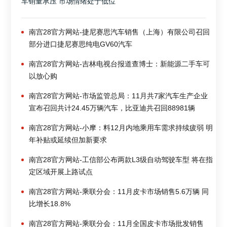
车销量承压 市场情绪处于低位
南宫28官方网站-捷尼赛思汽车销售（上海）有限公司召回
部分进口捷尼赛思纯电GV60汽车
南宫28官方网站-吉林电视台报道查博士：新能源二手车可
以放心购
南宫28官方网站-市场监管总局：11月共7家汽车生产企业
宣布召回共计24.45万辆汽车，比亚迪共召回88981辆
南宫28官方网站-小摩：料12月内地乘用车需求持续疲弱 明
年补贴或延续但加新要求
南宫28官方网站-工信部公布两款L3级自动驾驶车型 将在指
定区域开展上路试点
南宫28官方网站-乘联分会：11月皮卡市场销售5.6万辆 同
比增长18.8%
南宫28官方网站-乘联分会：11月全国皮卡市场批发销售